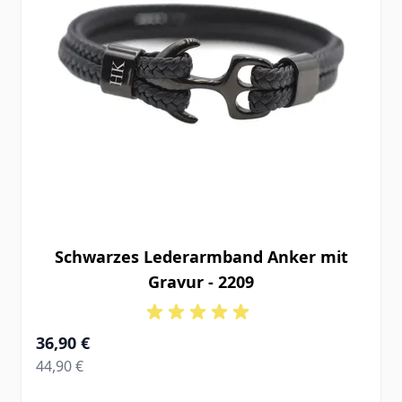
Schwarzes Lederarmband Anker mit
Gravur - 2209
Ab
36,90 €
Regular Price
44,90 €