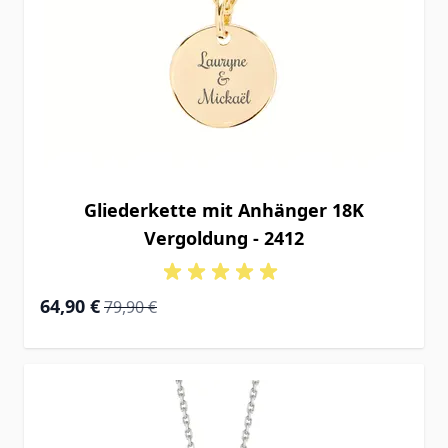
Gliederkette mit Anhänger 18K
Vergoldung - 2412
Special Price
Regular Price
64,90 €
79,90 €