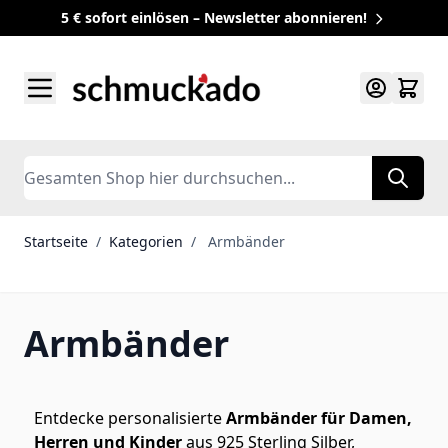
5 € sofort einlösen – Newsletter abonnieren!
Zum Inhalt springen
Search
Startseite
/
Kategorien
/
Armbänder
Armbänder
Entdecke personalisierte
Armbänder für Damen,
Herren und Kinder
aus 925 Sterling Silber,