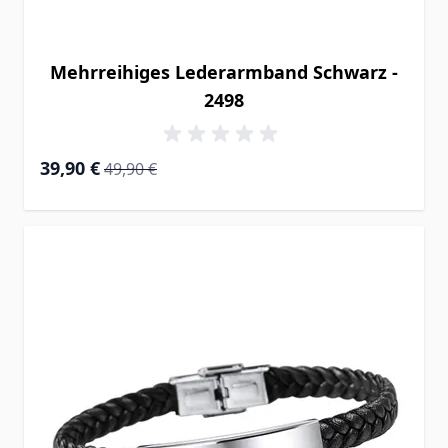
Mehrreihiges Lederarmband Schwarz -
2498
Special Price
Regular Price
39,90 €
49,90 €