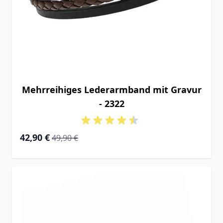
Mehrreihiges Lederarmband mit Gravur
- 2322
Special Price
Regular Price
42,90 €
49,90 €