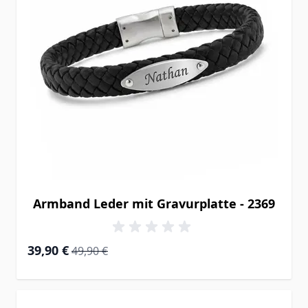
Armband Leder mit Gravurplatte - 2369
Special Price
Regular Price
39,90 €
49,90 €