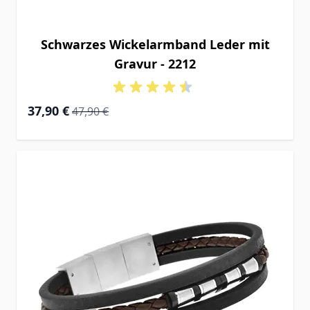
Schwarzes Wickelarmband Leder mit
Gravur - 2212
Special Price
Regular Price
37,90 €
47,90 €