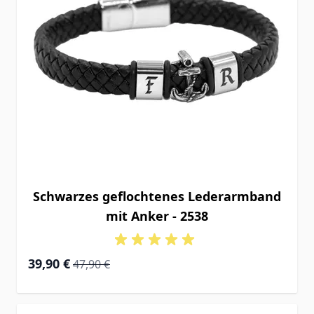
Schwarzes geflochtenes Lederarmband
mit Anker - 2538
Special Price
Regular Price
39,90 €
47,90 €