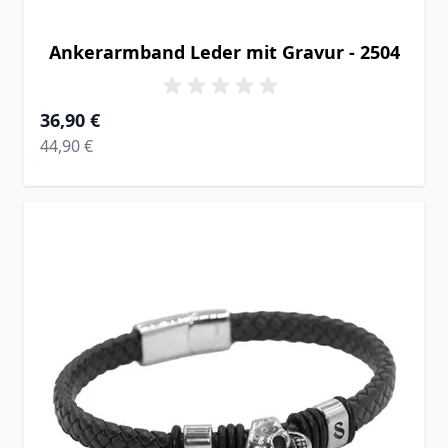
Ankerarmband Leder mit Gravur - 2504
Ab
36,90 €
Regular Price
44,90 €