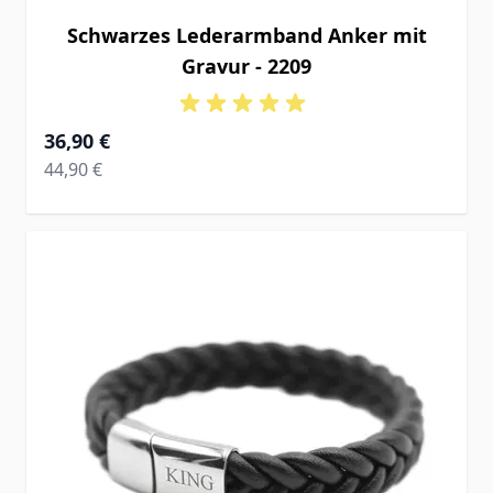
Schwarzes Lederarmband Anker mit
Gravur - 2209
Ab
36,90 €
Regular Price
44,90 €