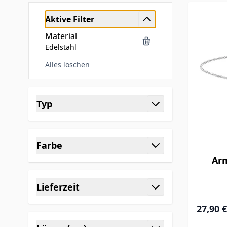
Aktive Filter
Material
Edelstahl
Alles löschen
Skip to product list
Typ
filter
Farbe
filter
Ar
Lieferzeit
filter
27,90 €