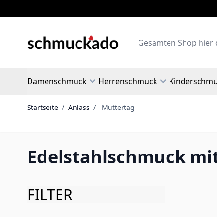
Zum Inhalt springen
Search
Damenschmuck
Herrenschmuck
Kinderschm
Startseite
/
Anlass
/
Muttertag
Edelstahlschmuck mi
FILTER