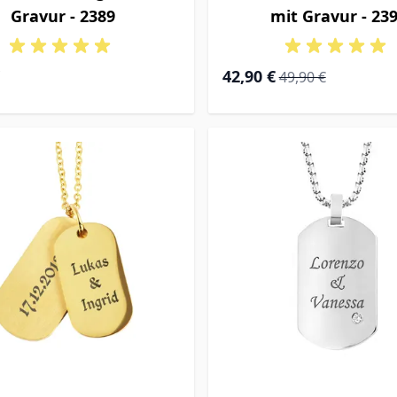
Gravur - 2389
mit Gravur - 23
Special Price
Regular Price
42,90 €
49,90 €