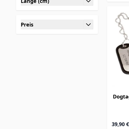
Länge (cm)
filter
Preis
filter
Dogta
39,90 €