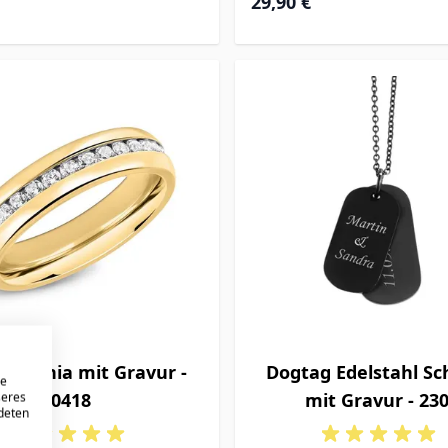
29,90 €
Zirkonia mit Gravur -
Dogtag Edelstahl S
re
0418
mit Gravur - 23
seres
ndeten