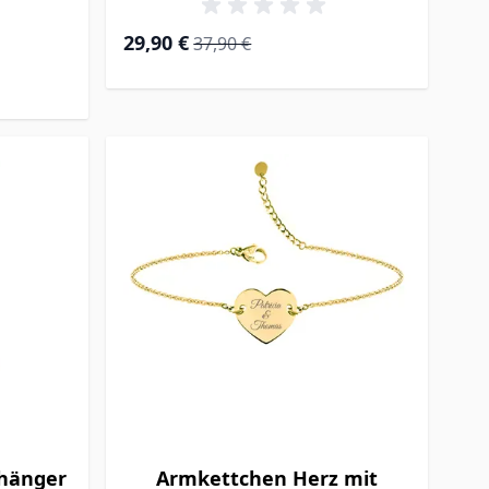
Special Price
Regular Price
29,90 €
37,90 €
nhänger
Armkettchen Herz mit