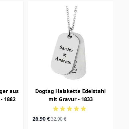
ger aus
Dogtag Halskette Edelstahl
 - 1882
mit Gravur - 1833
Special Price
Regular Price
26,90 €
32,90 €