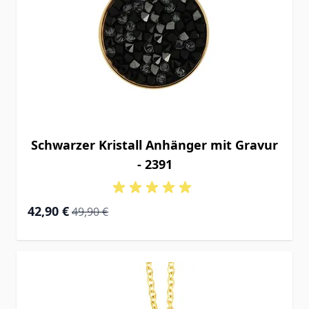
Schwarzer Kristall Anhänger mit Gravur
- 2391
Special Price
Regular Price
42,90 €
49,90 €