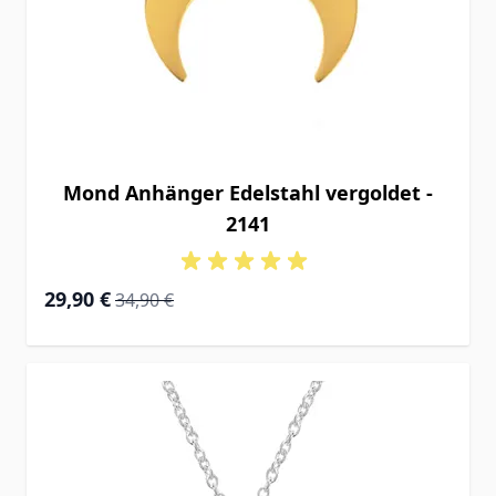
Mond Anhänger Edelstahl vergoldet -
2141
Special Price
Regular Price
29,90 €
34,90 €