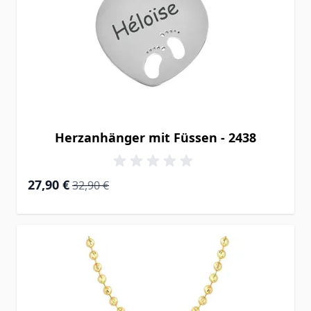
Herzanhänger mit Füssen - 2438
Special Price
Regular Price
27,90 €
32,90 €