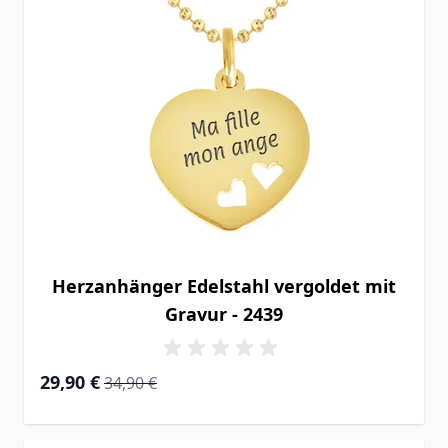
Herzanhänger Edelstahl vergoldet mit
Gravur - 2439
Special Price
Regular Price
29,90 €
34,90 €