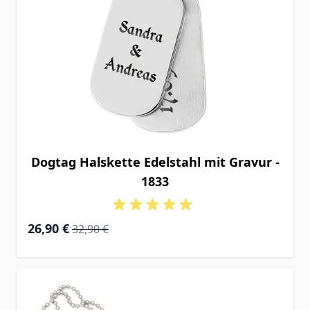
Dogtag Halskette Edelstahl mit Gravur -
1833
Special Price
Regular Price
26,90 €
32,90 €