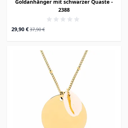
Goldanhänger mit schwarzer Quaste -
2388
Special Price
Regular Price
29,90 €
37,90 €