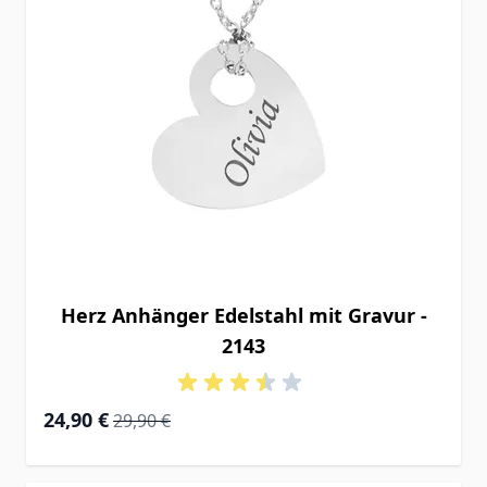
Herz Anhänger Edelstahl mit Gravur -
2143
Special Price
Regular Price
24,90 €
29,90 €