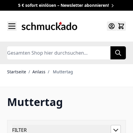
5 € sofort einlösen – Newsletter abonnieren!
Zum Inhalt springen
Search
Startseite
/
Anlass
/
Muttertag
Muttertag
FILTER