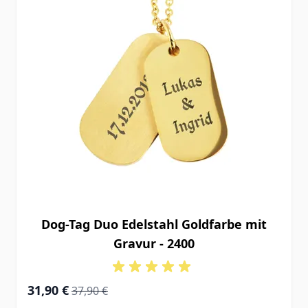
Dog-Tag Duo Edelstahl Goldfarbe mit
Gravur - 2400
Special Price
Regular Price
31,90 €
37,90 €