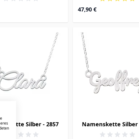
47,90 €
re
nskette Silber - 2857
Namenskette Silber 
seres
ndeten