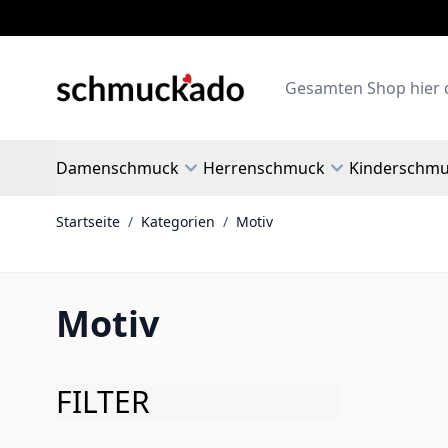
Zum Inhalt springen
Search
Damenschmuck
Herrenschmuck
Kinderschm
Startseite
/
Kategorien
/
Motiv
Motiv
FILTER