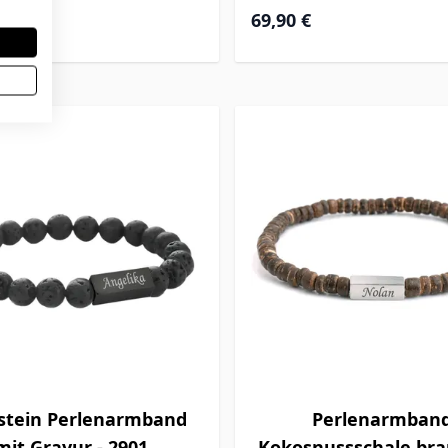
69,90 €
stein Perlenarmband
Perlenarmban
mit Gravur - 2901
Kokosnussschale bra