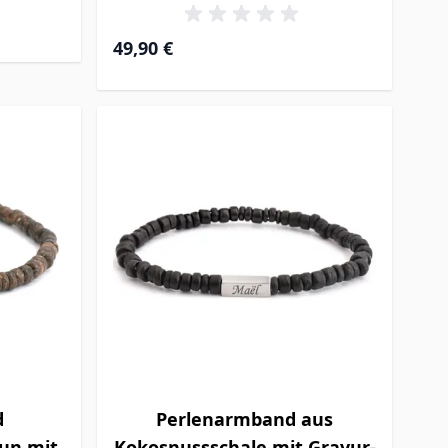
49,90 €
d
Perlenarmband aus
un mit
Kokosnussschale mit Gravur-