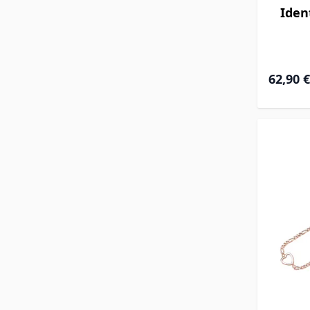
Iden
Ab
62,90 €