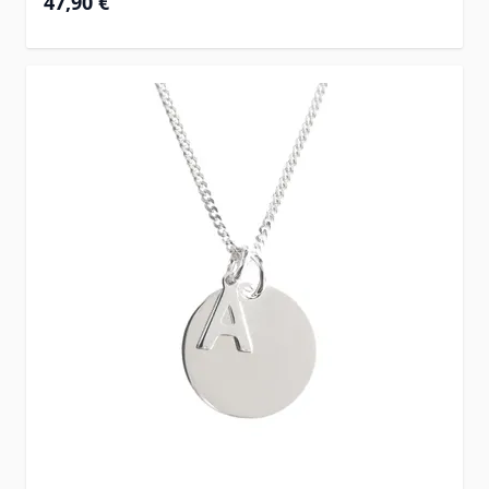
47,90 €