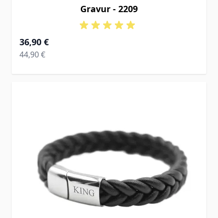
Gravur - 2209
Ab
36,90 €
Regular Price
44,90 €