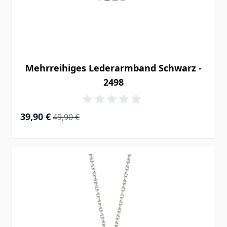
Mehrreihiges Lederarmband Schwarz -
2498
Special Price
Regular Price
39,90 €
49,90 €