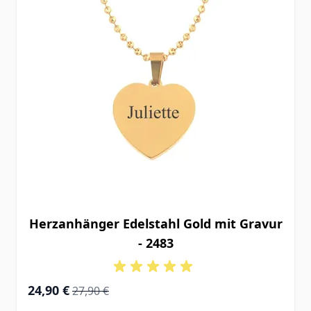
Herzanhänger Edelstahl Gold mit Gravur
- 2483
Special Price
Regular Price
24,90 €
27,90 €