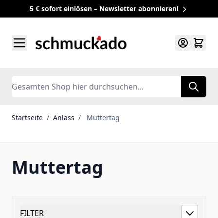
5 € sofort einlösen – Newsletter abonnieren!
Zum Inhalt springen
Search
Startseite
/
Anlass
/
Muttertag
Muttertag
FILTER