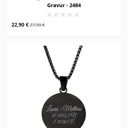
Gravur - 2484
Special Price
Regular Price
22,90 €
27,90 €