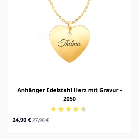
Anhänger Edelstahl Herz mit Gravur -
2050
Special Price
Regular Price
24,90 €
27,90 €