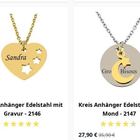
nhänger Edelstahl mit
Kreis Anhänger Edelst
Gravur - 2146
Mond - 2147
Special Price
Regular Price
27,90 €
35,90 €