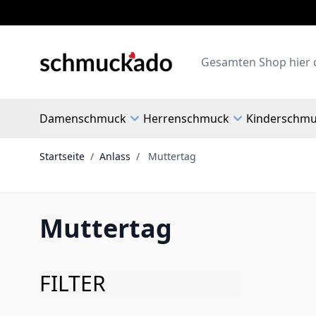
Zum Inhalt springen
Search
Damenschmuck
Herrenschmuck
Kinderschm
Startseite
/
Anlass
/
Muttertag
Muttertag
FILTER