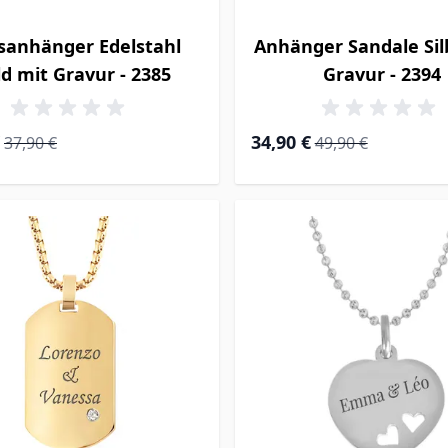
sanhänger Edelstahl
Anhänger Sandale Sil
d mit Gravur - 2385
Gravur - 2394
rice
Regular Price
Special Price
Regular Price
34,90 €
37,90 €
49,90 €