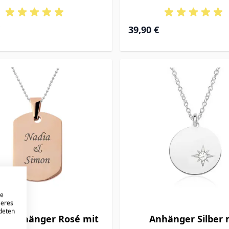
39,90 €
re
seres
ndeten
ag Anhänger Rosé mit
Anhänger Silber 