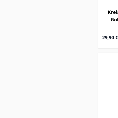
Krei
Gol
Special P
29,90 €