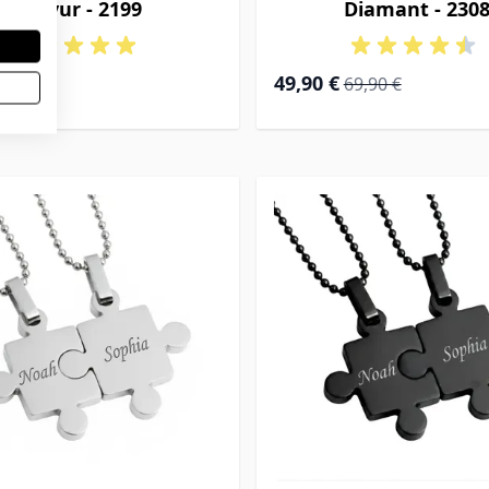
Gravur - 2199
Diamant - 230
Special Price
Regular Price
49,90 €
69,90 €