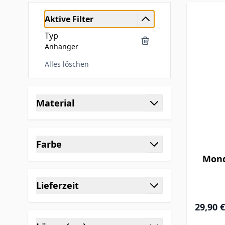
Aktive Filter
Typ
Anhänger
Alles löschen
Skip to product list
Material
filter
Farbe
filter
Mond
Lieferzeit
filter
Special P
29,90 €