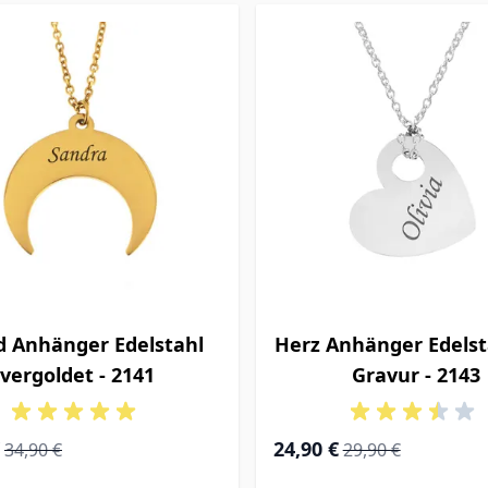
 Anhänger Edelstahl
Herz Anhänger Edelst
vergoldet - 2141
Gravur - 2143
rice
Regular Price
Special Price
Regular Price
24,90 €
34,90 €
29,90 €